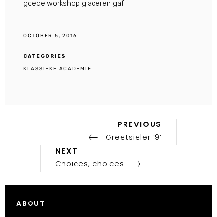
goede workshop glaceren gaf.
OCTOBER 5, 2016
CATEGORIES
KLASSIEKE ACADEMIE
Previous
Post
PREVIOUS
Post
Greetsieler ‘9’
navigation
Next
NEXT
Post
Choices, choices
ABOUT