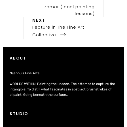
navigation
zomer (local painting
lessons)
Next
NEXT
Post
Feature in The Fine Art
Collective
ABOUT
Nijenhuis Fine Arts
WORLDS WITHIN: Painting the unseen. The attempt to capture the
intangible. To distill what fascinates in abstract brushstrokes of
oilpaint. Going beneath the surface…
STUDIO