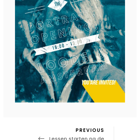
CA
AR
EXP
Previous
Post
PREVIOUS
Post
Lessen starten na de