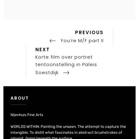
Previous
Post
PREVIOUS
Post
You’re M/F part II
navigation
Next
NEXT
Post
Korte film over portret
tentoonstelling in Paleis
Soestdijk
ABOUT
Nijenhuis Fine Arts
WORLDS WITHIN: Painting the unseen. The attempt to capture the
intangible. To distill what fascinates in abstract brushstrokes of
oilpaint. Going beneath the surface…