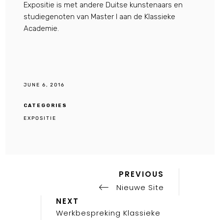
Expositie is met andere Duitse kunstenaars en
studiegenoten van Master I aan de Klassieke
Academie.
JUNE 6, 2016
CATEGORIES
EXPOSITIE
Previous
Post
PREVIOUS
Post
Nieuwe Site
navigation
Next
NEXT
Post
Werkbespreking Klassieke